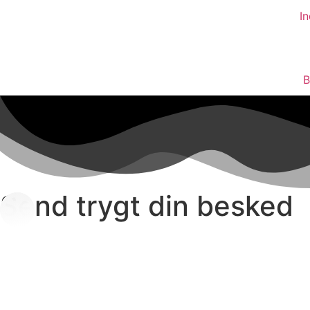
In
B
Send trygt din besked