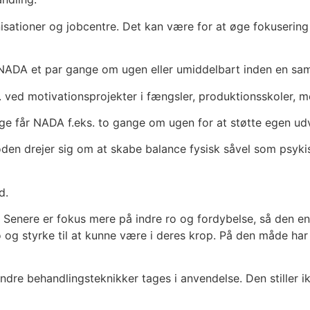
isationer og jobcentre. Det kan være for at øge fokuseri
NADA et par gange om ugen eller umiddelbart inden en sam
 ved motivationsprojekter i fængsler, produktionsskoler, 
ge får NADA f.eks. to gange om ugen for at støtte egen udv
en drejer sig om at skabe balance fysisk såvel som psykis
d.
 Senere er fokus mere på indre ro og fordybelse, så den enk
 ro og styrke til at kunne være i deres krop. På den måde h
re behandlingsteknikker tages i anvendelse. Den stiller ikk