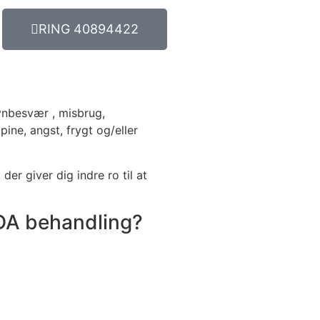
RING 40894422
vnbesvær , misbrug,
ne, angst, frygt og/eller
der giver dig indre ro til at
DA behandling?