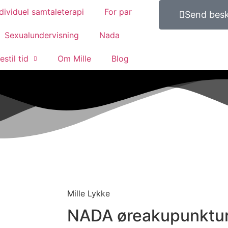
dividuel samtaleterapi
For par
Send bes
Sexualundervisning
Nada
estil tid
Om Mille
Blog
Mille Lykke
NADA øreakupunktu