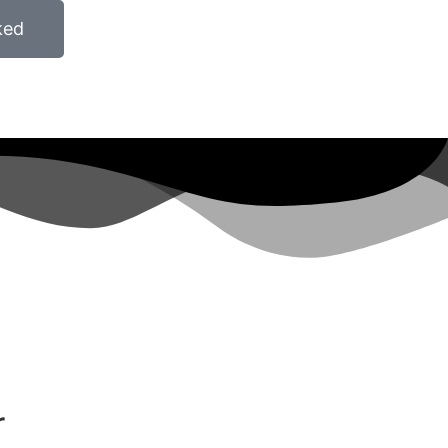
ked
r